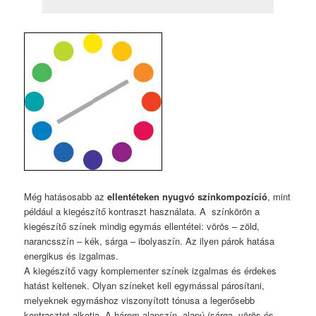
Még hatásosabb az
ellentéteken nyugvó színkompozíció
, mint
például a kiegészítő kontraszt használata. A színkörön a
kiegészítő színek mindig egymás ellentétei: vörös – zöld,
narancsszín – kék, sárga – ibolyaszín. Az ilyen párok hatása
energikus és izgalmas.
A kiegészítő vagy komplementer színek izgalmas és érdekes
hatást keltenek. Olyan színeket kell egymással párosítani,
melyeknek egymáshoz viszonyított tónusa a legerősebb
kontrasztot alkotja. A három alapszín- alapú (sárga, vörös és