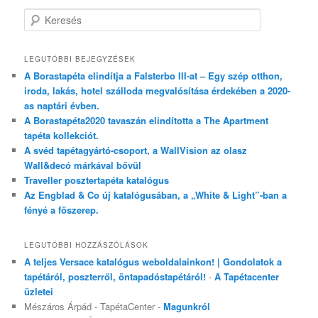
Keresés
LEGUTÓBBI BEJEGYZÉSEK
A Borastapéta elindítja a Falsterbo III-at – Egy szép otthon,
iroda, lakás, hotel szálloda megvalósítása érdekében a 2020-
as naptári évben.
A Borastapéta2020 tavaszán elindította a The Apartment
tapéta kollekciót.
A svéd tapétagyártó-csoport, a WallVision az olasz
Wall&decó márkával bővül
Traveller posztertapéta katalógus
Az Engblad & Co új katalógusában, a „White & Light”-ban a
fényé a főszerep.
LEGUTÓBBI HOZZÁSZÓLÁSOK
A teljes Versace katalógus weboldalainkon! | Gondolatok a
tapétáról, poszterről, öntapadóstapétáról!
-
A Tapétacenter
üzletei
Mészáros Árpád - TapétaCenter
-
Magunkról