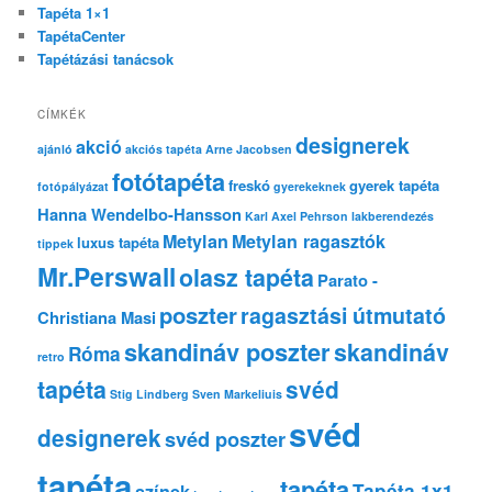
Tapéta 1×1
TapétaCenter
Tapétázási tanácsok
CÍMKÉK
designerek
akció
ajánló
akciós tapéta
Arne Jacobsen
fotótapéta
freskó
gyerek tapéta
fotópályázat
gyerekeknek
Hanna Wendelbo-Hansson
Karl Axel Pehrson
lakberendezés
Metylan
Metylan ragasztók
luxus tapéta
tippek
Mr.Perswall
olasz tapéta
Parato -
poszter
ragasztási útmutató
Christiana Masi
skandináv poszter
skandináv
Róma
retro
tapéta
svéd
Stig Lindberg
Sven Markeliuis
svéd
designerek
svéd poszter
tapéta
tapéta
Tapéta 1x1
színek