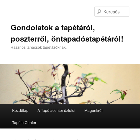
Kere
Gondolatok a tapétáról,
poszterről, öntapadóstapétáról!
Hasznos tanácsok tapétázóknak.
Főmenü
Kezdőlap
A Tapétacenter üzletei
Magunkról
Tovább az elsődleges tartalomra
Tovább a másodlagos tartalomra
Tapéta Center