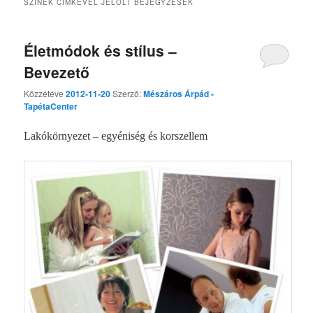
SZÍNEK
CÍMKÉVEL JELÖLT BEJEGYZÉSEK
Életmódok és stílus –
Bevezető
Közzétéve
2012-11-20
Szerző:
Mészáros Árpád -
TapétaCenter
Lakókörnyezet – egyéniség és korszellem