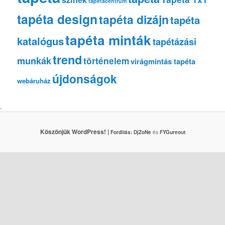
tapetacentrum
tapéta design
tapéta dizájn
tapéta
tapéta minták
katalógus
tapétázási
trend
munkák
történelem
virágmintás tapéta
újdonságok
webáruház
.
Köszönjük WordPress! |
Fordítás:
DjZoNe
és
FYGureout