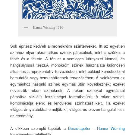
Hanna Werning 1310
Sok építész kedveli a
monokróm színtervek
et. Itt az egyetlen
színhez olyan akromatikus színek párosulnak, mint a szürke, a
fehér és a fekete. A tónust a semleges környezet kiemeli, és
hangsúlyossá teszi.A monokróm színek használata különösen
alkalmas a reprezentatív tervezésben, mint például kereskedelmi
bemutatók vagy bemutatótermek tervezésében. A színkörben az
egymáshoz hasonló színek egymás után következnek; ezeket
nevezzük rokon színeknek. A rokon színeket egymással
párosítva vizuális feszültséget teremthetünk. A rokon színek
kombinációja élénk és lendületes színhatást kelt. Ha ezeket
világos árnyalatokkal emeljük ki, világos és eleven hangulat lesz
az eredmény.
A cikkben szereplő tapéták a
Borastapeter – Hanna Werning
katalógusban találhatók.