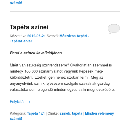
számít!
Tapéta színei
Közzétéve
2012-06-21
Szerző:
Mészáros Árpád -
TapétaCenter
Rend a színek kavalkádjában
Miért van szükség színrendszerre? Gyakorlatlan szemmel is
mintegy 100,000 színárnyalatot vagyunk képesek meg-
különböztetni. Ezeket igen nehéz szóban leírni. Még az
anyanyelvünk szín kifejezésére szolgáló szavainak gazdag
választéka sem elegendő minden egyes szín megnevezésére.
Folytatás
→
Kategória:
Tapéta 1x1
|
Címke:
színek
,
tapéta
|
Minden vélemény
számít!