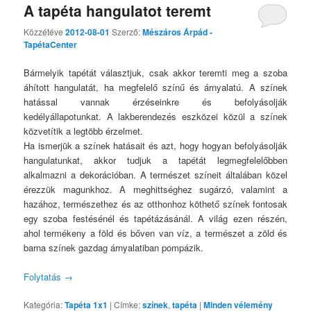
A tapéta hangulatot teremt
Közzétéve
2012-08-01
Szerző:
Mészáros Árpád -
TapétaCenter
Bármelyik tapétát választjuk, csak akkor teremti meg a szoba
áhított hangulatát, ha megfelelő színű és árnyalatú. A színek
hatással vannak érzéseinkre és befolyásolják
kedélyállapotunkat. A lakberendezés eszközei közül a színek
közvetítik a legtöbb érzelmet.
Ha ismerjük a színek hatásait és azt, hogy hogyan befolyásolják
hangulatunkat, akkor tudjuk a tapétát legmegfelelőbben
alkalmazni a dekorációban. A természet színeit általában közel
érezzük magunkhoz. A meghittséghez sugárzó, valamint a
hazához, természethez és az otthonhoz köthető színek fontosak
egy szoba festésénél és tapétázásánál. A világ ezen részén,
ahol termékeny a föld és bőven van víz, a természet a zöld és
barna színek gazdag árnyalatiban pompázik.
Folytatás
→
Kategória:
Tapéta 1x1
|
Címke:
színek
,
tapéta
|
Minden vélemény