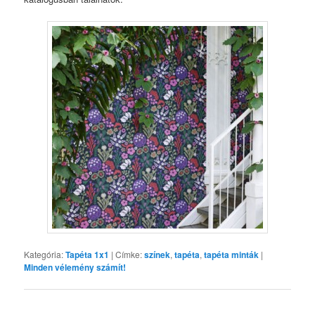
Kategória:
Tapéta 1x1
|
Címke:
színek
,
tapéta
,
tapéta minták
|
Minden vélemény számít!