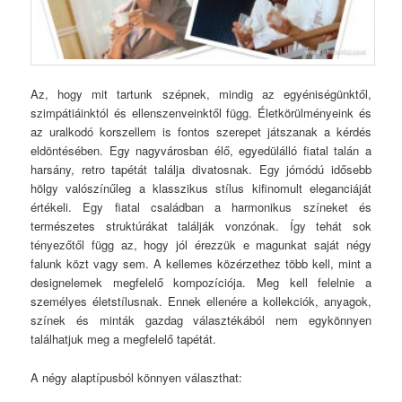
Az, hogy mit tartunk szépnek, mindig az egyéniségünktől,
szimpátiáinktól és ellenszenveinktől függ. Életkörülményeink és
az uralkodó korszellem is fontos szerepet játszanak a kérdés
eldöntésében. Egy nagyvárosban élő, egyedülálló fiatal talán a
harsány, retro tapétát találja divatosnak. Egy jómódú idősebb
hölgy valószínűleg a klasszikus stílus kifinomult eleganciáját
értékeli. Egy fiatal családban a harmonikus színeket és
természetes struktúrákat találják vonzónak. Így tehát sok
tényezőtől függ az, hogy jól érezzük e magunkat saját négy
falunk közt vagy sem. A kellemes közérzethez több kell, mint a
designelemek megfelelő kompozíciója. Meg kell felelnie a
személyes életstílusnak. Ennek ellenére a kollekciók, anyagok,
színek és minták gazdag választékából nem egykönnyen
találhatjuk meg a megfelelő tapétát.
A négy alaptípusból könnyen választhat: