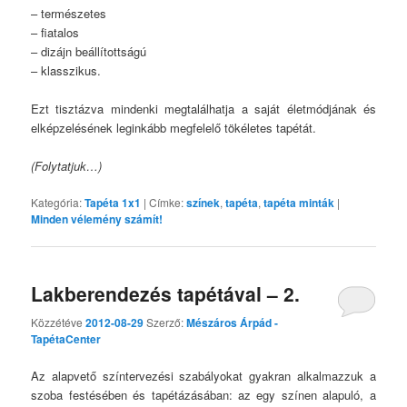
– természetes
– fiatalos
– dizájn beállítottságú
– klasszikus.
Ezt tisztázva mindenki megtalálhatja a saját életmódjának és
elképzelésének leginkább megfelelő tökéletes tapétát.
(Folytatjuk…)
Kategória:
Tapéta 1x1
|
Címke:
színek
,
tapéta
,
tapéta minták
|
Minden vélemény számít!
Lakberendezés tapétával – 2.
Közzétéve
2012-08-29
Szerző:
Mészáros Árpád -
TapétaCenter
Az alapvető színtervezési szabályokat gyakran alkalmazzuk a
szoba festésében és tapétázásában: az egy színen alapuló, a