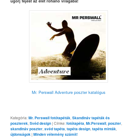
ugorj fejest az élet rohanó világába!
Mr. Perswall Adventure poszter katalógus
Kategória:
Mr. Perswall fotótapéták
,
Skandináv tapéták és
poszterek
,
Svéd design
|
Címke:
fotótapéta
,
Mr.Perswall
,
poszter
,
skandináv poszter
,
svéd tapéta
,
tapéta design
,
tapéta minták
,
újdonságok
|
Minden vélemény számít!