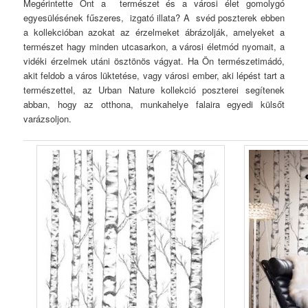
Megérintette Önt a természet és a városi élet gomolygó
egyesülésének fűszeres, izgató illata? A svéd poszterek ebben
a kollekcióban azokat az érzelmeket ábrázolják, amelyeket a
természet hagy minden utcasarkon, a városi életmód nyomait, a
vidéki érzelmek utáni ösztönös vágyat. Ha Ön természetimádó,
akit feldob a város lüktetése, vagy városi ember, aki lépést tart a
természettel, az Urban Nature kollekció poszterei segítenek
abban, hogy az otthona, munkahelye falaira egyedi külsőt
varázsoljon.