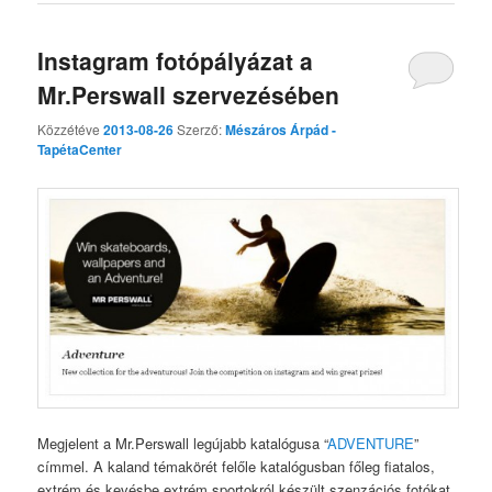
Instagram fotópályázat a
Mr.Perswall szervezésében
Közzétéve
2013-08-26
Szerző:
Mészáros Árpád -
TapétaCenter
Megjelent a Mr.Perswall legújabb katalógusa “
ADVENTURE
”
címmel. A kaland témakörét felőle katalógusban főleg fiatalos,
extrém és kevésbe extrém sportokról készült szenzációs fotókat