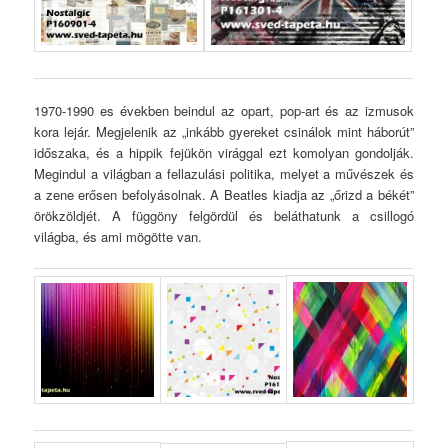
1970-1990 es években beindul az opart, pop-art és az izmusok
kora lejár. Megjelenik az „inkább gyereket csinálok mint háborút”
időszaka, és a hippik fejükön virággal ezt komolyan gondolják.
Megindul a világban a fellazulási politika, melyet a művészek és
a zene erősen befolyásolnak. A Beatles kiadja az „őrizd a békét”
örökzöldjét. A függöny felgördül és beláthatunk a csillogó
világba, és ami mögötte van.