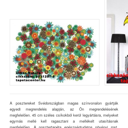
A posztereket Svédországban magas színvonalon gyártják
egyedi megrendelés alapján, az Ön megrendelésének
megfelelően. 45 cm széles csíkokból kerül legyártásra, melyeket
egymás mellé kell ragasztani a mellékelt utasításnak
megfelelően. A posztertapéta egészségtudatos növényi rost,