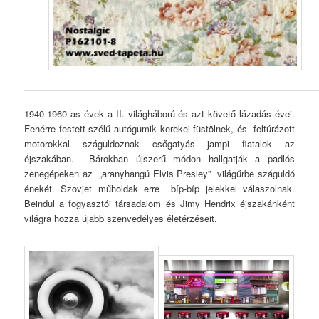
1940-1960 as évek a II. világháború és azt követő lázadás évei.
Fehérre festett szélű autógumik kerekei füstölnek, és feltúrázott
motorokkal száguldoznak csőgatyás jampi fiatalok az
éjszakában. Bárokban újszerű módon hallgatják a padlós
zenegépeken az „aranyhangú Elvis Presley” világűrbe száguldó
énekét. Szovjet műholdak erre bíp-bíp jelekkel válaszolnak.
Beindul a fogyasztói társadalom és Jimy Hendrix éjszakánként
világra hozza újabb szenvedélyes életérzéseit.