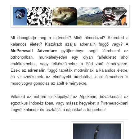
Mi dobogtatja meg a szívedet? Miről álmodozol? Szereted a
kalandos életet? Kiszáradt szájjal adrenalin függő vagy? A
Mr
.
Perswall Adventure
gyűjteménye segít létrehozni az
otthonodban, munkahelyeden egy olyan falfelületet ahol
emlékezhetsz, vagy felkészülhetsz a Rád váró élményekre.
Ezek az
adrenalin
függő tapéták motiválnak a kalandos életre,
és visszavisznek az élményeid áradatába, ahol álmodban is
mosolyogva gondolsz az átélt élményekre.
Válaszd az extrém lesiklópályát az Alpokban, búvárkodást az
egzotikus Indonéziában, vagy mássz hegyeket a Pireneusokban!
Legyél kalandor és úszkáljál a cápákkal a tengerben!