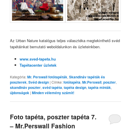
Az Urban Nature katalógus teljes választéka megtekinthető svéd
tapétáinkat bemutató weboldalunkon és üzleteinkben.
www.sved-tapeta.hu
Tapétacenter üzletek
Kategória:
Mr. Perswall fotótapéták
,
Skandináv tapéták és
poszterek
,
Svéd design
|
Címke:
fotótapéta
,
Mr.Perswall
,
poszter
,
skandináv poszter
,
svéd tapéta
,
tapéta design
,
tapéta minták
,
újdonságok
|
Minden vélemény számít!
Foto tapéta, poszter tapéta 7.
– Mr.Perswall Fashion