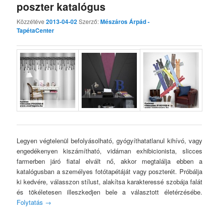
poszter katalógus
Közzétéve
2013-04-02
Szerző:
Mészáros Árpád -
TapétaCenter
Legyen végtelenül befolyásolható, gyógyíthatatlanul kihívó, vagy
engedékenyen kiszámítható, vidáman exhibicionista, slicces
farmerben járó fiatal elvált nő, akkor megtalálja ebben a
katalógusban a személyes fotótapétáját vagy poszterét. Próbálja
ki kedvére, válasszon stílust, alakítsa karakteressé szobája falát
és tökéletesen illeszkedjen bele a választott életérzésébe.
Folytatás
→