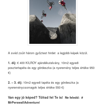
A svéd zsűri három győztest hirdet a legjobb képek közül.
1. díj:
€ 400 KILROY ajándékutalvány, 10m2 egyedi
posztertapéta és egy gördeszka (a nyeremény teljes értéke 950
€)
2. – 3. díj:
10m2 egyedi tapéta és egy gördeszka (a
nyereménycsomagok teljes értéke 550 €)
Van egy jó képed? Töltsd fel Te is!
Ne feledd: #
MrPerswallAdventure!