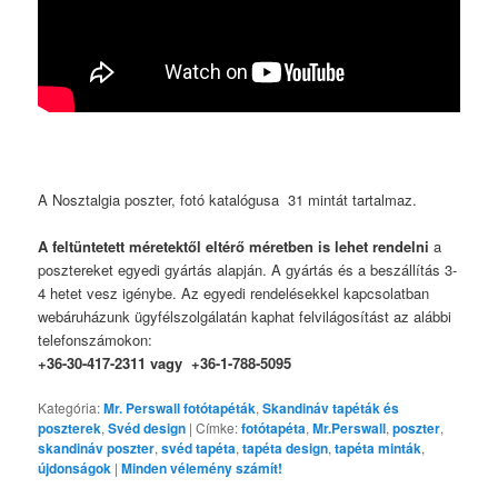
A Nosztalgia poszter, fotó katalógusa 31 mintát tartalmaz.
A feltüntetett méretektől eltérő méretben is lehet rendelni
a
posztereket egyedi gyártás alapján. A gyártás és a beszállítás 3-
4 hetet vesz igénybe. Az egyedi rendelésekkel kapcsolatban
webáruházunk ügyfélszolgálatán kaphat felvilágosítást az alábbi
telefonszámokon:
+36-30-417-2311 vagy +36-1-788-5095
Kategória:
Mr. Perswall fotótapéták
,
Skandináv tapéták és
poszterek
,
Svéd design
|
Címke:
fotótapéta
,
Mr.Perswall
,
poszter
,
skandináv poszter
,
svéd tapéta
,
tapéta design
,
tapéta minták
,
újdonságok
|
Minden vélemény számít!