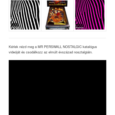
Kérlek nézd meg a MR PERSWALL NOSTALGIC katalógus
videóját és csodálkozz az elmúlt évszázad nosztalgiáin.