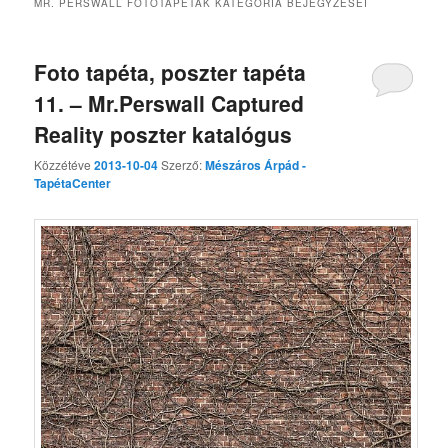
MR. PERSWALL FOTÓTAPÉTÁK
KATEGÓRIA BEJEGYZÉSEI
Foto tapéta, poszter tapéta
11. – Mr.Perswall Captured
Reality poszter katalógus
Közzétéve
2013-10-04
Szerző:
Mészáros Árpád -
TapétaCenter