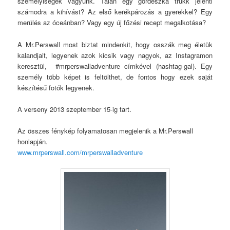
személyiségek vagyunk. Talán egy gördeszka trükk jelenti
számodra a kihívást? Az első kerékpározás a gyerekkel? Egy
merülés az óceánban? Vagy egy új főzési recept megalkotása?
A Mr.Perswall most biztat mindenkit, hogy osszák meg életük
kalandjait, legyenek azok kicsik vagy nagyok, az Instagramon
keresztül, #mrperswalladventure címkével (hashtag-gal). Egy
személy több képet is feltölthet, de fontos hogy ezek saját
készítésű fotók legyenek.
A verseny 2013 szeptember 15-ig tart.
Az összes fénykép folyamatosan megjelenik a Mr.Perswall
honlapján.
www.mrperswall.com/mrperswalladventure