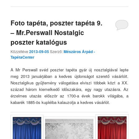
Foto tapéta, poszter tapéta 9.
– Mr.Perswall Nostalgic
poszter katalógus
Közzétéve
2013-09-05
Szerző:
Mészáros Árpád -
TapétaCenter
A Mr Perswall svéd poszter tapéta gyár új nosztalgiával lepte
meg 2013 januárjában a kedves újdonságot szerető vásárlóit.
Nosztalgikus gyűjtemény válogatása elviszi többek közt a XX.
század három kiemelkedő időszakára, egy nagy utazásra. Az
érzelmes utazás először az 1700-a évek barokk világába, a
kabarék 1885-ös kupléiba kalauzolja a kedves vásárlót.