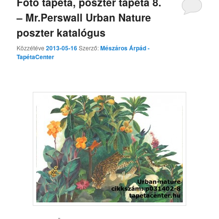
Foto tapéta, poszter tapéta 8.
– Mr.Perswall Urban Nature
poszter katalógus
Közzétéve
2013-05-16
Szerző:
Mészáros Árpád -
TapétaCenter