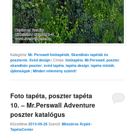
Kategória:
Mr. Perswall fotótapéták
,
Skandináv tapéták és
poszterek
,
Svéd design
|
Címke:
fotótapéta
,
Mr.Perswall
,
poszter
,
skandináv poszter
,
svéd tapéta
,
tapéta design
,
tapéta minták
,
újdonságok
|
Minden vélemény számít!
Foto tapéta, poszter tapéta
10. – Mr.Perswall Adventure
poszter katalógus
Közzétéve
2013-09-26
Szerző:
Mészáros Árpád -
TapétaCenter