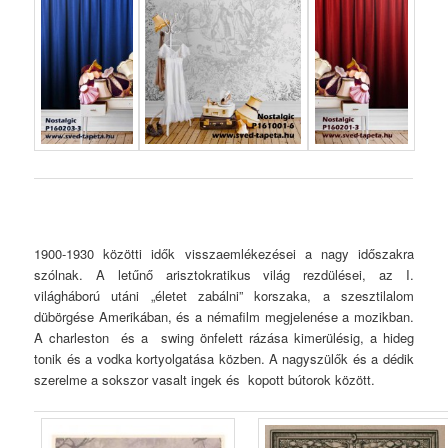
1900-1930 közötti idők visszaemlékezései a nagy időszakra
szólnak. A letűnő arisztokratikus világ rezdülései, az I.
világháború utáni „életet zabálni” korszaka, a szesztilalom
dübörgése Amerikában, és a némafilm megjelenése a mozikban.
A charleston és a swing önfelett rázása kimerülésig, a hideg
tonik és a vodka kortyolgatása közben. A nagyszülők és a dédik
szerelme a sokszor vasalt ingek és kopott bútorok között.