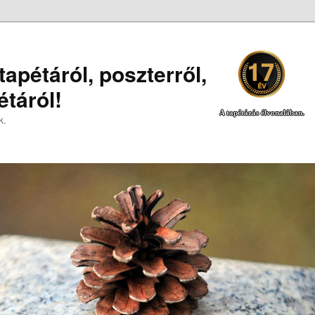
apétáról, poszterről,
táról!
A tapétázás élvonalában.
k.