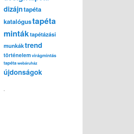
dizájn
tapéta
tapéta
katalógus
minták
tapétázási
trend
munkák
történelem
virágmintás
tapéta
webáruház
újdonságok
.