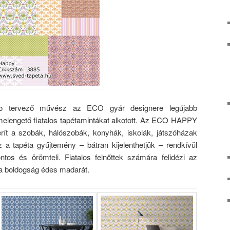
 tervező művész az ECO gyár designere legújabb
elengető fiatalos tapétamintákat alkotott. Az ECO HAPPY
erít a szobák, hálószobák, konyhák, iskolák, játszóházak
z a tapéta gyűjtemény – bátran kijelenthetjük – rendkívül
ntos és örömteli. Fiatalos felnőttek számára felidézi az
, a boldogság édes madarát.