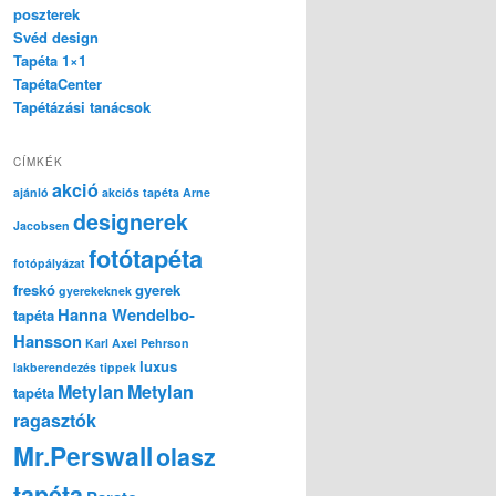
poszterek
Svéd design
Tapéta 1×1
TapétaCenter
Tapétázási tanácsok
CÍMKÉK
akció
ajánló
akciós tapéta
Arne
designerek
Jacobsen
fotótapéta
fotópályázat
freskó
gyerek
gyerekeknek
Hanna Wendelbo-
tapéta
Hansson
Karl Axel Pehrson
luxus
lakberendezés tippek
Metylan
Metylan
tapéta
ragasztók
Mr.Perswall
olasz
tapéta