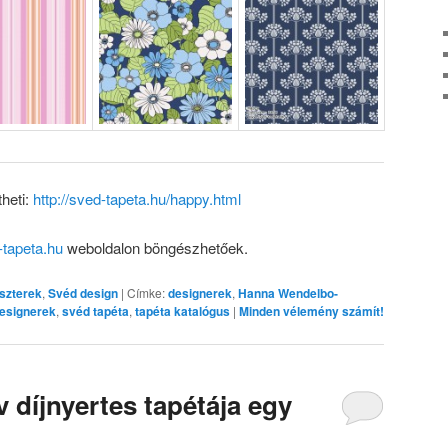
theti:
http://sved-tapeta.hu/happy.html
-tapeta.hu
weboldalon böngészhetőek.
szterek
,
Svéd design
|
Címke:
designerek
,
Hanna Wendelbo-
esignerek
,
svéd tapéta
,
tapéta katalógus
|
Minden vélemény számít!
v díjnyertes tapétája egy