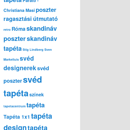
Parato -
poszter
Christiana Masi
ragasztási útmutató
skandináv
Róma
retro
poszter
skandináv
tapéta
Stig Lindberg
Sven
svéd
Markeliuis
designerek
svéd
svéd
poszter
tapéta
színek
tapéta
tapetacentrum
tapéta
Tapéta 1x1
design
tapéta