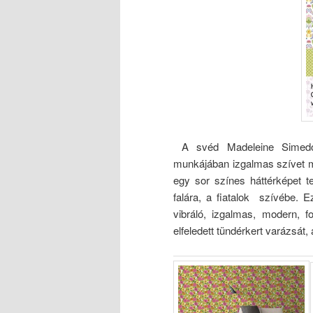
A svéd Madeleine Simedo
munkájában izgalmas szívet m
egy sor színes háttérképet t
falára, a fiatalok szívébe. E
vibráló, izgalmas, modern, fo
elfeledett tündérkert varázsát