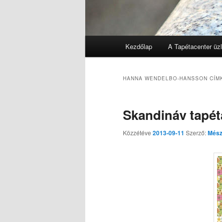
Főmenü
Kezdőlap
A Tapétacenter üzl
Tovább az elsődleges tarta
Tovább a másodlagos tarta
HANNA WENDELBO-HANSSON
CÍM
Skandináv tapét
Közzétéve
2013-09-11
Szerző:
Mész