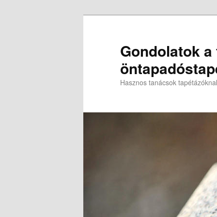
Gondolatok a t
öntapadóstapé
Hasznos tanácsok tapétázókna