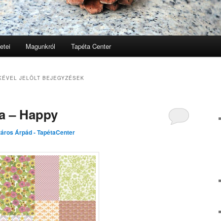
etei
Magunkról
Tapéta Center
lomra
lomra
KÉVEL JELÖLT BEJEGYZÉSEK
a – Happy
áros Árpád - TapétaCenter