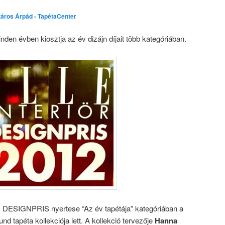
áros Árpád - TapétaCenter
den évben kiosztja az év dizájn díjait több kategóriában.
ESIGNPRIS nyertese “Az év tapétája” kategóriában a
d tapéta kollekciója lett. A kollekció tervezője
Hanna