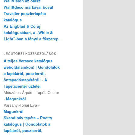
WallVision az olasz
Wall&decó márkával bővül
Traveller posztertapéta
katalógus
Az Engblad & Co új
katalógusában, a „White &
Light”-ban a fényé a főszerep.
LEGUTÓBBI HOZZÁSZÓLÁSOK
A teljes Versace katalógus
weboldalainkon! | Gondolatok
a tapétáról, poszterről,
öntapadóstapétáról!
-
A
Tapétacenter üzletei
Mészáros Árpád - TapétaCenter
-
Magunkról
Varsányi-Tohai Éva
-
Magunkról
Skandináv tapéta – Poetry
katalógus | Gondolatok a
tapétáról, poszterről,