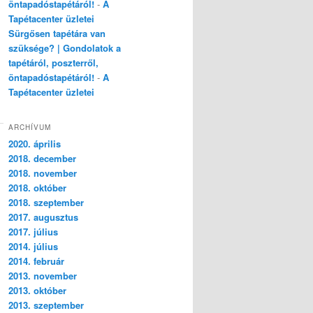
öntapadóstapétáról!
-
A
Tapétacenter üzletei
Sürgősen tapétára van
szüksége? | Gondolatok a
tapétáról, poszterről,
öntapadóstapétáról!
-
A
Tapétacenter üzletei
ARCHÍVUM
2020. április
2018. december
2018. november
2018. október
2018. szeptember
2017. augusztus
2017. július
2014. július
2014. február
2013. november
2013. október
2013. szeptember