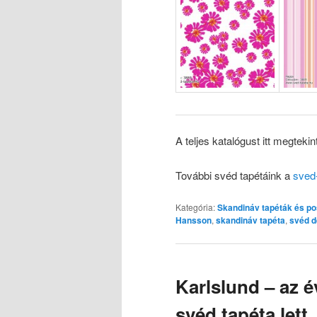
A teljes katalógust itt megtekin
További svéd tapétáink a
sved
Kategória:
Skandináv tapéták és po
Hansson
,
skandináv tapéta
,
svéd d
Karlslund – az é
svéd tapéta lett