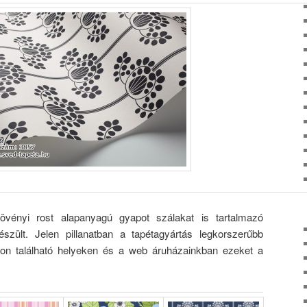
vényi rost alapanyagú gyapot szálakat is tartalmazó
szült. Jelen pillanatban a tapétagyártás legkorszerűbb
on található helyeken és a web áruházainkban ezeket a