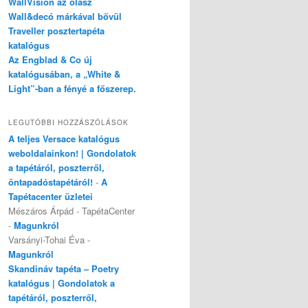
WallVision az olasz
Wall&decó márkával bővül
Traveller posztertapéta
katalógus
Az Engblad & Co új
katalógusában, a „White &
Light”-ban a fényé a főszerep.
LEGUTÓBBI HOZZÁSZÓLÁSOK
A teljes Versace katalógus
weboldalainkon! | Gondolatok
a tapétáról, poszterről,
öntapadóstapétáról!
-
A
Tapétacenter üzletei
Mészáros Árpád - TapétaCenter
-
Magunkról
Varsányi-Tohai Éva
-
Magunkról
Skandináv tapéta – Poetry
katalógus | Gondolatok a
tapétáról, poszterről,