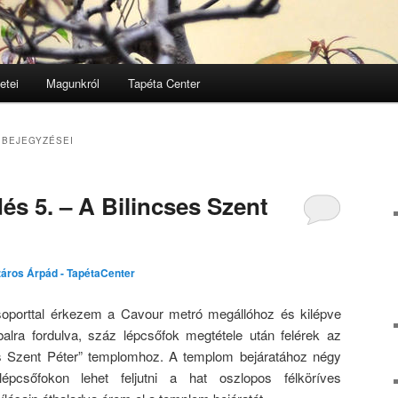
etei
Magunkról
Tapéta Center
lomra
lomra
 BEJEGYZÉSEI
és 5. – A Bilincses Szent
áros Árpád - TapétaCenter
soporttal érkezem a Cavour metró megállóhoz és kilépve
alra fordulva, száz lépcsőfok megtétele után felérek az
s Szent Péter” templomhoz. A templom bejáratához négy
pcsőfokon lehet feljutni a hat oszlopos félköríves