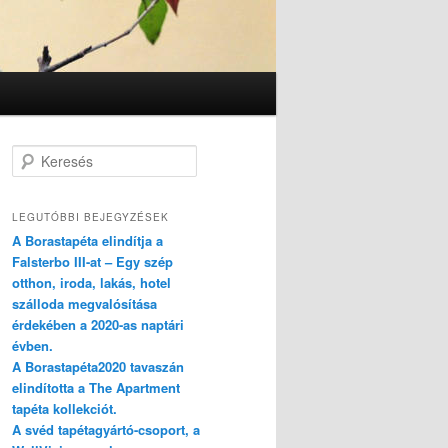
Keresés
LEGUTÓBBI BEJEGYZÉSEK
A Borastapéta elindítja a
Falsterbo III-at – Egy szép
otthon, iroda, lakás, hotel
szálloda megvalósítása
érdekében a 2020-as naptári
évben.
A Borastapéta2020 tavaszán
elindította a The Apartment
tapéta kollekciót.
A svéd tapétagyártó-csoport, a