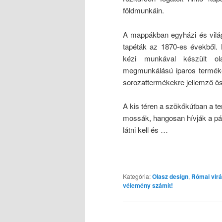
földmunkáin.
A mappákban egyházi és világi
tapéták az 1870-es évekből
kézi munkával készült ol
megmunkálású iparos termékek.
sorozattermékekre jellemző ö
A kis téren a szökőkútban a ten
mossák, hangosan hívják a pá
látni kell és …
Kategória:
Olasz design
,
Római vir
vélemény számít!