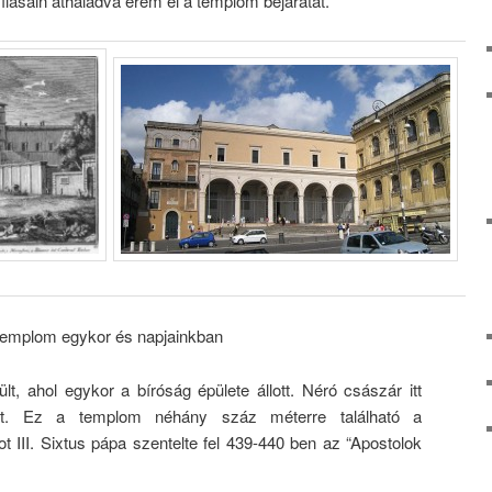
lásain áthaladva érem el a templom bejáratát.
templom egykor és napjainkban
, ahol egykor a bíróság épülete állott. Néró császár itt
tert. Ez a templom néhány száz méterre található a
 III. Sixtus pápa szentelte fel 439-440 ben az “Apostolok