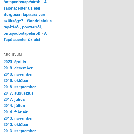
öntapadóstapétáról!
-
A
Tapétacenter üzletei
Sürgősen tapétára van
szüksége? | Gondolatok a
tapétáról, poszterről,
öntapadóstapétáról!
-
A
Tapétacenter üzletei
ARCHÍVUM
2020. április
2018. december
2018. november
2018. október
2018. szeptember
2017. augusztus
2017. július
2014. július
2014. február
2013. november
2013. október
2013. szeptember