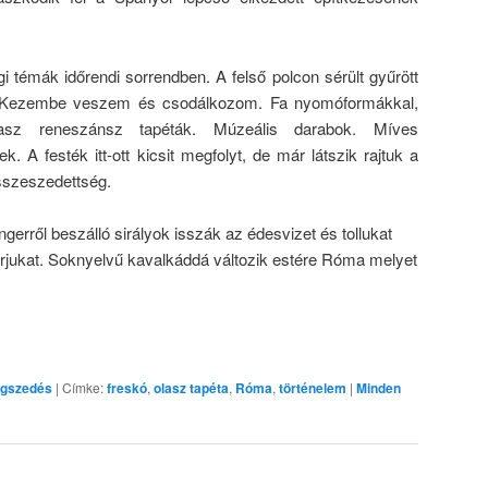
 témák időrendi sorrendben. A felső polcon sérült gyűrött
. Kezembe veszem és csodálkozom. Fa nyomóformákkal,
asz reneszánsz tapéták. Múzeális darabok. Míves
 A festék itt-ott kicsit megfolyt, de már látszik rajtuk a
sszeszedettség.
gerről beszálló sirályok isszák az édesvizet és tollukat
rjukat. Soknyelvű kavalkáddá változik estére Róma melyet
ágszedés
|
Címke:
freskó
,
olasz tapéta
,
Róma
,
történelem
|
Minden