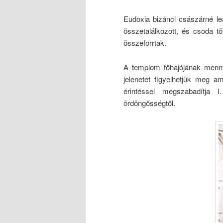
Eudoxia bizánci császárné l
összetalálkozott, és csoda tö
összeforrtak.
A templom főhajójának menny
jelenetet figyelhetjük meg a
érintéssel megszabadítja
ördöngősségtől.