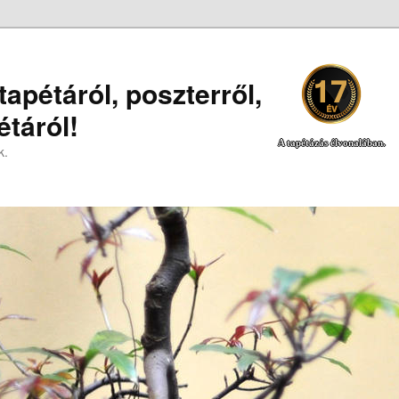
apétáról, poszterről,
táról!
A tapétázás élvonalában.
k.