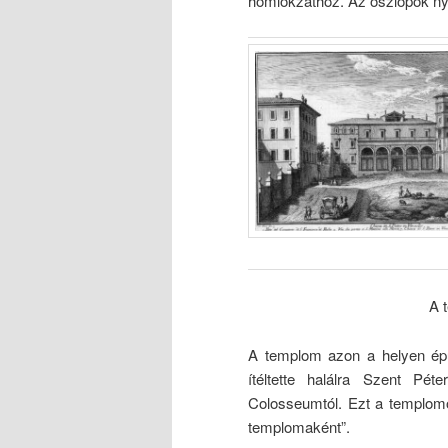
homlokzathoz. Az oszlopok nyí
A 
A templom azon a helyen épült
ítéltette halálra Szent Pé
Colosseumtól. Ezt a templomot
templomaként”.