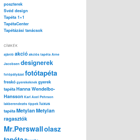
poszterek
Svéd design
Tapéta 1×1
TapétaCenter
Tapétázási tanácsok
CÍMKÉK
akció
ajánló
akciós tapéta
Arne
designerek
Jacobsen
fotótapéta
fotópályázat
freskó
gyerek
gyerekeknek
Hanna Wendelbo-
tapéta
Hansson
Karl Axel Pehrson
luxus
lakberendezés tippek
Metylan
Metylan
tapéta
ragasztók
Mr.Perswall
olasz
tapéta