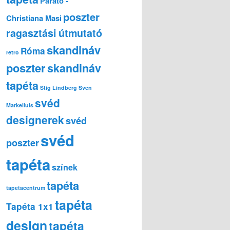
Parato -
poszter
Christiana Masi
ragasztási útmutató
skandináv
Róma
retro
poszter
skandináv
tapéta
Stig Lindberg
Sven
svéd
Markeliuis
designerek
svéd
svéd
poszter
tapéta
színek
tapéta
tapetacentrum
tapéta
Tapéta 1x1
design
tapéta