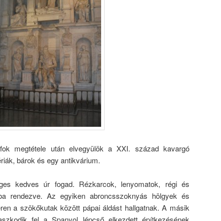
fok megtétele után elvegyülök a XXI. század kavargó
riák, bárok és egy antikvárium.
es kedves úr fogad. Rézkarcok, lenyomatok, régi és
ba rendezve. Az egyiken abroncsszoknyás hölgyek és
ren a szökőkutak között pápai áldást hallgatnak. A másik
paszkodik fel a Spanyol lépcső elkezdett építkezésének