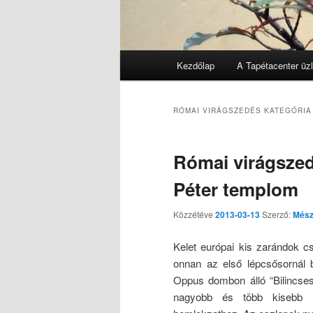
Főmenü
Kezdőlap
A Tapétacenter üzl
Tovább az elsődleges tarta
Tovább a másodlagos tarta
RÓMAI VIRÁGSZEDÉS
KATEGÓRIA
Római virágszed
Péter templom
Közzétéve
2013-03-13
Szerző:
Mész
Kelet európai kis zarándok c
onnan az első lépcsősornál b
Oppus dombon álló “Bilincse
nagyobb és több kisebb lé