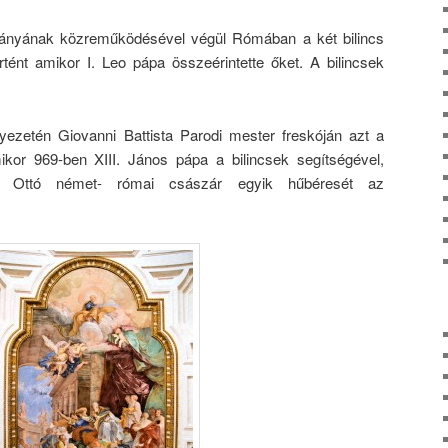
eányának közreműködésével végül Rómában a két bilincs
rtént amikor I. Leo pápa összeérintette őket. A bilincsek
ezetén Giovanni Battista Parodi mester freskóján azt a
mikor 969-ben XIII. János pápa a bilincsek segítségével,
 I. Ottó német- római császár egyik hűbéresét az