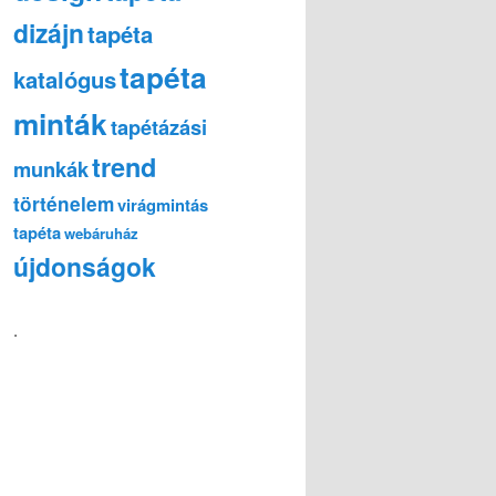
dizájn
tapéta
tapéta
katalógus
minták
tapétázási
trend
munkák
történelem
virágmintás
tapéta
webáruház
újdonságok
.