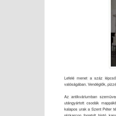
Lefelé menet a száz lépcső
valóságában. Vendéglők, pizzé
Az antikváriumban szemüveg
utángyártott csodák mappák
kalapos urak a Szent Péter té
rézkarcon fogatolt hintó ka