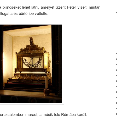
ilincseket lehet látni, amelyet Szent Péter viselt, miután
fogatta és börtönbe vettette.
 Jeruzsálemben maradt, a másik fele Rómába került.