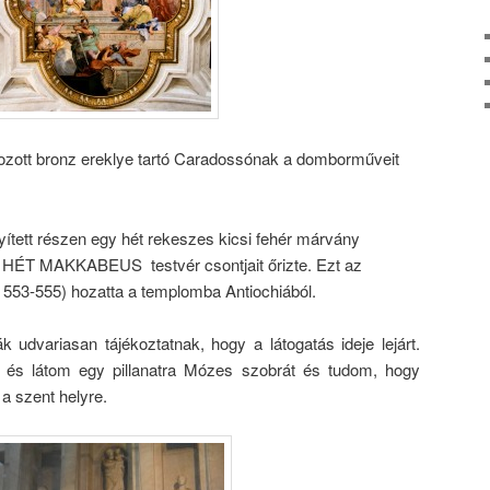
yozott bronz ereklye tartó Caradossónak a domborműveit
lyített részen egy hét rekeszes kicsi fehér márvány
es HÉT MAKKABEUS testvér csontjait őrizte. Ezt az
u. 553-555) hozatta a templomba Antiochiából.
udvariasan tájékoztatnak, hogy a látogatás ideje lejárt.
an és látom egy pillanatra Mózes szobrát és tudom, hogy
 a szent helyre.