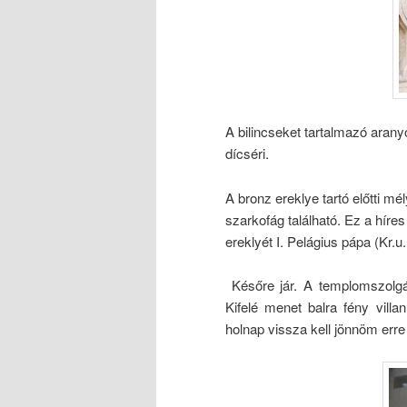
A bilincseket tartalmazó aran
dícséri.
A bronz ereklye tartó előtti mé
szarkofág található. Ez a hír
ereklyét I. Pelágius pápa (Kr.
Későre jár. A templomszolgák 
Kifelé menet balra fény vill
holnap vissza kell jönnöm erre