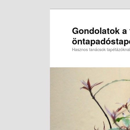
Gondolatok a t
öntapadóstapé
Hasznos tanácsok tapétázókna