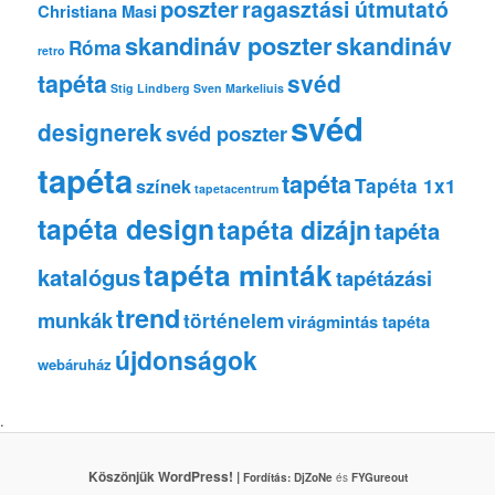
poszter
ragasztási útmutató
Christiana Masi
skandináv poszter
skandináv
Róma
retro
tapéta
svéd
Stig Lindberg
Sven Markeliuis
svéd
designerek
svéd poszter
tapéta
tapéta
Tapéta 1x1
színek
tapetacentrum
tapéta design
tapéta dizájn
tapéta
tapéta minták
katalógus
tapétázási
trend
munkák
történelem
virágmintás tapéta
újdonságok
webáruház
.
Köszönjük WordPress! |
Fordítás:
DjZoNe
és
FYGureout