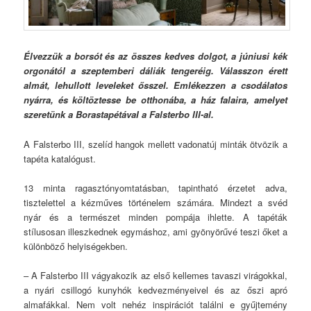
Élvezzük a borsót és az összes kedves dolgot, a júniusi kék
orgonától a szeptemberi dáliák tengeréig.
Válasszon érett
almát, lehullott leveleket ősszel.
Emlékezzen a csodálatos
nyárra, és költöztesse be otthonába, a ház falaira, amelyet
szeretünk a BorastapétávaI a Falsterbo III-al.
A Falsterbo III, szelíd hangok mellett vadonatúj minták ötvözik a
tapéta katalógust.
13 minta ragasztónyomtatásban, tapintható érzetet adva,
tisztelettel a kézműves történelem számára. Mindezt a svéd
nyár és a természet minden pompája ihlette. A tapéták
stílusosan illeszkednek egymáshoz, ami gyönyörűvé teszi őket a
különböző helyiségekben.
– A Falsterbo III vágyakozik az első kellemes tavaszi virágokkal,
a nyári csillogó kunyhók kedvezményeivel és az őszi apró
almafákkal. Nem volt nehéz inspirációt találni e gyűjtemény