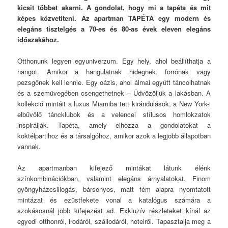
kicsit többet akarni. A gondolat, hogy mi a tapéta és mit
képes közvetíteni. Az apartman TAPÉTA egy modern és
elegáns tisztelgés a 70-es és 80-as évek eleven elegáns
időszakához.
Otthonunk legyen egyuniverzum. Egy hely, ahol beállíthatja a
hangot. Amikor a hangulatnak hidegnek, forrónak vagy
pezsgőnek kell lennie. Egy oázis, ahol álmai együtt táncolhatnak
és a szemüvegében csengethetnek – Üdvözöljük a lakásban. A
kollekció mintáit a luxus Miamiba tett kirándulások, a New York-i
elbűvölő táncklubok és a velencei stílusos homlokzatok
inspirálják. Tapéta, amely elhozza a gondolatokat a
koktélpartihoz és a társalgóhoz, amikor azok a legjobb állapotban
vannak.
Az apartmanban kifejező mintákat látunk élénk
színkombinációkban, valamint elegáns árnyalatokat. Finom
gyöngyházcsillogás, bársonyos, matt fém alapra nyomtatott
mintázat és ezüstfekete vonal a katalógus számára a
szokásosnál jobb kifejezést ad. Exkluzív részleteket kínál az
egyedi otthonról, irodáról, szállodáról, hotelről. Tapasztalja meg a