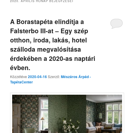
2020. ÁPRILIS
HÓNAP BEJEGYZÉSEI
A Borastapéta elindítja a
Falsterbo III-at – Egy szép
otthon, iroda, lakás, hotel
szálloda megvalósítása
érdekében a 2020-as naptári
évben.
Közzétéve
2020-04-16
Szerző:
Mészáros Árpád -
TapétaCenter