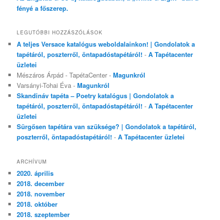
fényé a főszerep.
LEGUTÓBBI HOZZÁSZÓLÁSOK
A teljes Versace katalógus weboldalainkon! | Gondolatok a
tapétáról, poszterről, öntapadóstapétáról!
-
A Tapétacenter
üzletei
Mészáros Árpád - TapétaCenter
-
Magunkról
Varsányi-Tohai Éva
-
Magunkról
Skandináv tapéta – Poetry katalógus | Gondolatok a
tapétáról, poszterről, öntapadóstapétáról!
-
A Tapétacenter
üzletei
Sürgősen tapétára van szüksége? | Gondolatok a tapétáról,
poszterről, öntapadóstapétáról!
-
A Tapétacenter üzletei
ARCHÍVUM
2020. április
2018. december
2018. november
2018. október
2018. szeptember