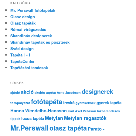
KATEGÓRIA
Mr. Perswall fotótapéták
Olasz design
Olasz tapéták
Római virágszedés
Skandináv designerek
Skandináv tapéták és poszterek
Svéd design
Tapéta 1×1
TapétaCenter
Tapétázási tanácsok
CÍMKÉK
designerek
akció
ajánló
akciós tapéta
Arne Jacobsen
fotótapéta
freskó
gyerek tapéta
fotópályázat
gyerekeknek
Hanna Wendelbo-Hansson
Karl Axel Pehrson
lakberendezés
Metylan
Metylan ragasztók
luxus tapéta
tippek
Mr.Perswall
olasz tapéta
Parato -