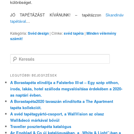
különbséget.
JÓ TAPÉTÁZÁST KÍVÁNUNK! – tapétázzon
Skandináv
tapétával
…
Kategória:
Svéd design
|
Címke:
svéd tapéta
|
Minden vélemény
számít!
Keresés
LEGUTÓBBI BEJEGYZÉSEK
A Borastapéta elindítja a Falsterbo III-at – Egy szép otthon,
iroda, lakás, hotel szálloda megvalósítása érdekében a 2020-
as naptári évben.
A Borastapéta2020 tavaszán elindította a The Apartment
tapéta kollekciót.
A svéd tapétagyártó-csoport, a WallVision az olasz
Wall&decó márkával bővül
Traveller posztertapéta katalógus
Az Engblad & Co új katalógusában, a „White & Light”-ban a