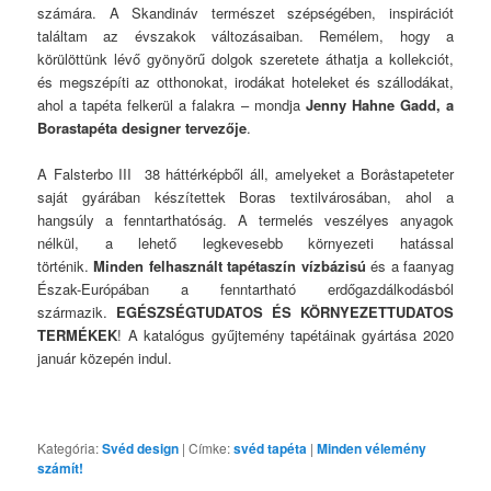
számára. A Skandináv természet szépségében, inspirációt
találtam az évszakok változásaiban. Remélem, hogy a
körülöttünk lévő gyönyörű dolgok szeretete áthatja a kollekciót,
és megszépíti az otthonokat, irodákat hoteleket és szállodákat,
ahol a tapéta felkerül a falakra – mondja
Jenny Hahne Gadd, a
Borastapéta designer tervezője
.
A Falsterbo III 38 háttérképből áll, amelyeket a Boråstapeteter
saját gyárában készítettek Boras textilvárosában, ahol a
hangsúly a fenntarthatóság. A termelés veszélyes anyagok
nélkül, a lehető legkevesebb környezeti hatással
történik.
Minden felhasznált tapétaszín vízbázisú
és a faanyag
Észak-Európában a fenntartható erdőgazdálkodásból
származik.
EGÉSZSÉGTUDATOS ÉS KÖRNYEZETTUDATOS
TERMÉKEK
! A katalógus gyűjtemény tapétáinak gyártása 2020
január közepén indul.
Kategória:
Svéd design
|
Címke:
svéd tapéta
|
Minden vélemény
számít!