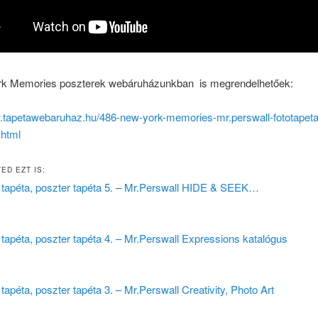
k Memories poszterek webáruházunkban is megrendelhetőek:
w.tapetawebaruhaz.hu/486-new-york-memories-mr.perswall-fototapeta
.html
ED EZT IS:
 tapéta, poszter tapéta 5. – Mr.Perswall HIDE & SEEK…
 tapéta, poszter tapéta 4. – Mr.Perswall Expressions katalógus
 tapéta, poszter tapéta 3. – Mr.Perswall Creativity, Photo Art