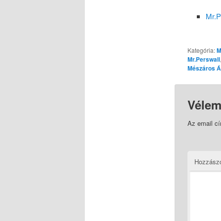
Mr.P
Kategória:
M
Mr.Perswall
Mészáros Á
Vélem
Az email c
Hozzász