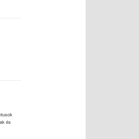
intusok
yak és