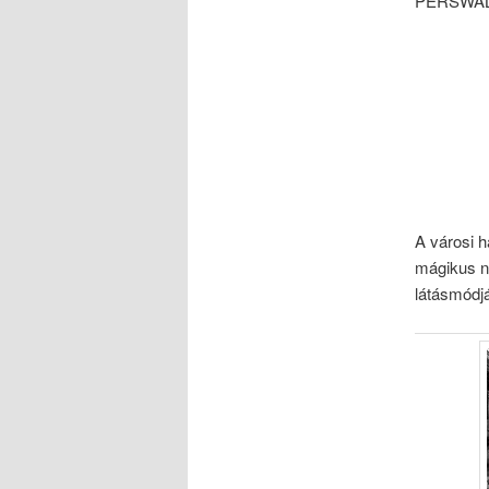
PERSWALLA
A városi 
mágikus n
látásmódj