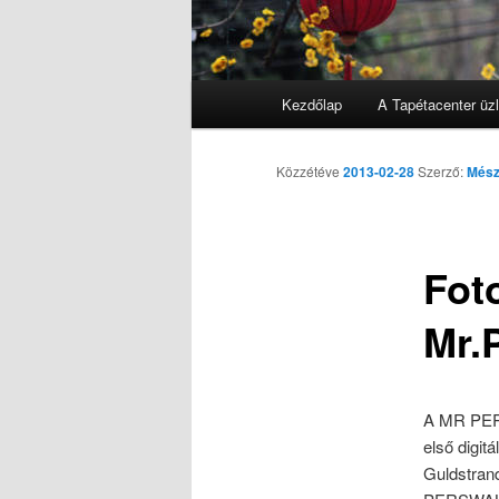
Főmenü
Kezdőlap
A Tapétacenter üzl
Tovább az elsődleges tarta
Közzétéve
2013-02-28
Szerző:
Mész
Foto
Mr.
A MR PERS
első digi
Guldstran