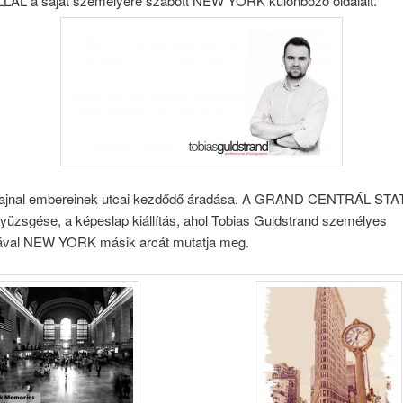
L a saját személyére szabott NEW YORK különböző oldalait.
hajnal embereinek utcai kezdődő áradása. A GRAND CENTRÁL ST
yüzsgése, a képeslap kiállítás, ahol Tobias Guldstrand személyes
ával NEW YORK másik arcát mutatja meg.