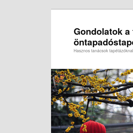
Gondolatok a t
öntapadóstapé
Hasznos tanácsok tapétázókna