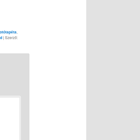
fotótapéta
,
nd
| Szerző: