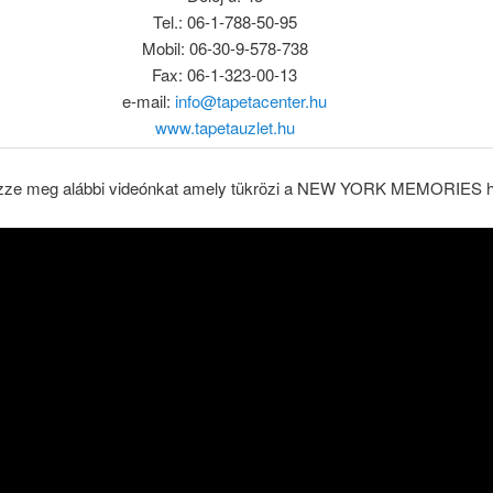
Tel.: 06-1-788-50-95
Mobil: 06-30-9-578-738
Fax: 06-1-323-00-13
e-mail:
info@tapetacenter.hu
www.tapetauzlet.hu
ze meg alábbi videónkat amely tükrözi a NEW YORK MEMORIES ha