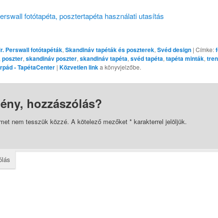
erswall fotótapéta, posztertapéta használati utasítás
r. Perswall fotótapéták
,
Skandináv tapéták és poszterek
,
Svéd design
| Címke:
,
poszter
,
skandináv poszter
,
skandináv tapéta
,
svéd tapéta
,
tapéta minták
,
tre
rpád - TapétaCenter
|
Közvetlen link
a könyvjelzőbe.
ény, hozzászólás?
ímet nem tesszük közzé.
A kötelező mezőket
*
karakterrel jelöljük.
ólás