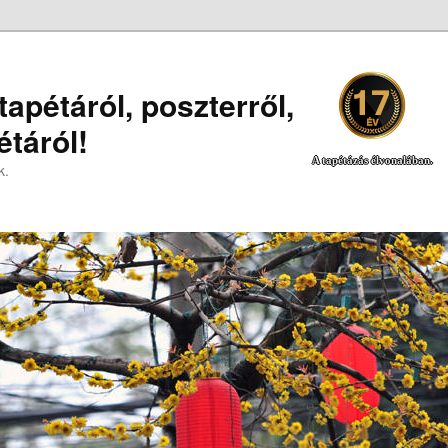
apétáról, poszterről,
táról!
A tapétázás élvonalában.
k.