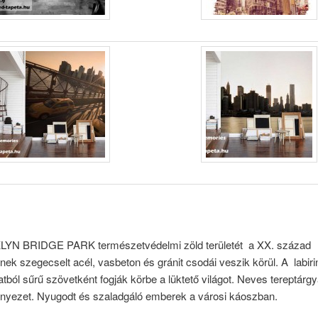
N BRIDGE PARK természetvédelmi zöld területét a XX. század
nek szegecselt acél, vasbeton és gránit csodái veszik körül. A labir
tból sűrű szövetként fogják körbe a lüktető világot. Neves tereptárg
örnyezet. Nyugodt és szaladgáló emberek a városi káoszban.