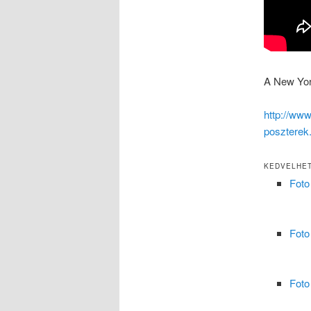
A New Yor
http://ww
poszterek
KEDVELHET
Foto
Foto
Foto