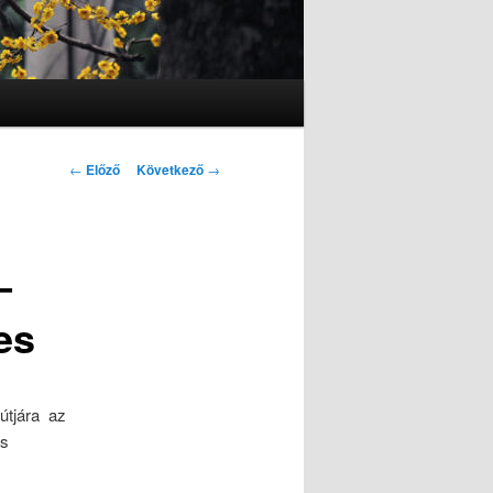
Bejegyzés navigáció
←
Előző
Következő
→
–
es
útjára az
ás