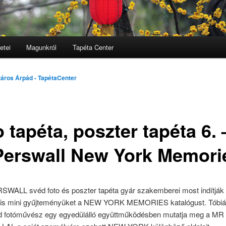
etei
Magunkról
Tapéta Center
lomra
áros Árpád - TapétaCenter
 tapéta, poszter tapéta 6. 
Perswall New York Memori
WALL svéd foto és poszter tapéta gyár szakemberei most indítják 
tális mini gyűjteményüket a NEW YORK MEMORIES katalógust. Tóbi
d fotóművész egy egyedülálló együttműködésben mutatja meg a MR