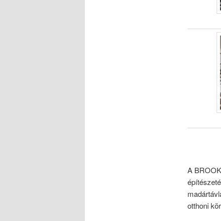
A BROOKLY
építészeté
madártávla
otthoni k