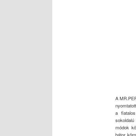
A MR.PERS
nyomtatott
a fiatalo
sokoldalú 
módok köz
bátor körn