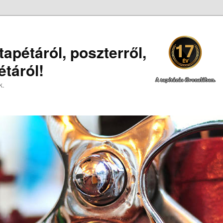
apétáról, poszterről,
táról!
A tapétázás élvonalában.
k.