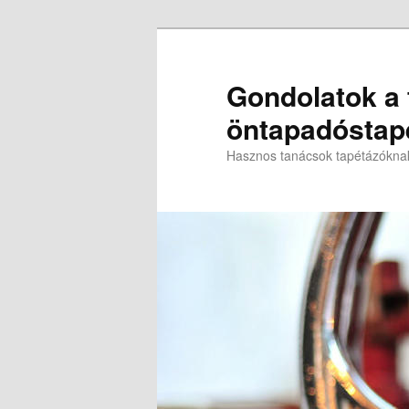
Gondolatok a t
öntapadóstapé
Hasznos tanácsok tapétázókna