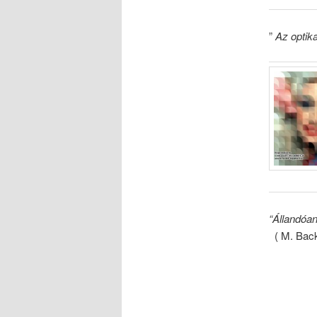
”
Az optik
“Állandóan
( M. Bac