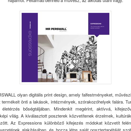
hajlamot. Feltámad benned a művész, az alkotás utáni vágy.
WALL olyan digitális print design, amely falfestményeket, művészi
 termékeit önti a lakások, intézmények, szórakozóhelyek falára. Tur
s életérzés bőségtáljában. Mindenkit megérint, aktívvá, kifejez
képi világ. A kiválasztott poszterek közvetítenek érzelmek, kultúrák
ött. Az Expressions különböző kifejezés módokat közvetít felé
yezetének alakításában, és hozza létre saját posztertapétáját szob