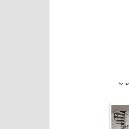
”
Ez az