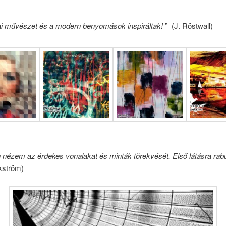
ai művészet és a modern benyomások inspiráltak!
” (J. Röstwall)
 nézem az érdekes vonalakat és minták törekvését. Első látásra rabul
kström)