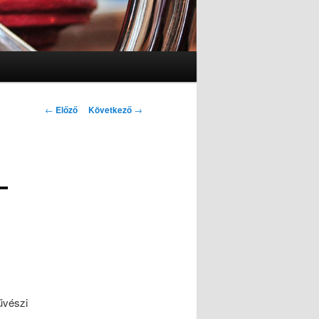
Bejegyzés navigáció
←
Előző
Következő
→
–
űvészi