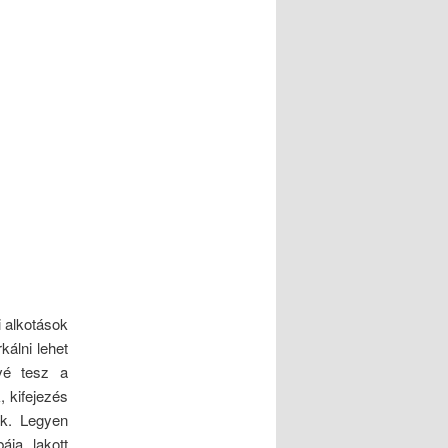
 alkotások
kálni lehet
ővé tesz a
, kifejezés
nk. Legyen
ája, lakott