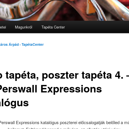
etei
Magunkról
Tapéta Center
lomra
áros Árpád - TapétaCenter
 tapéta, poszter tapéta 4. 
Perswall Expressions
alógus
Perswall Expressions katalógus poszterei előcsalogatják belőled a m