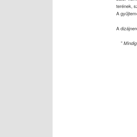
terének, 
A gyűjtemé
A dizájner
”
Mindig