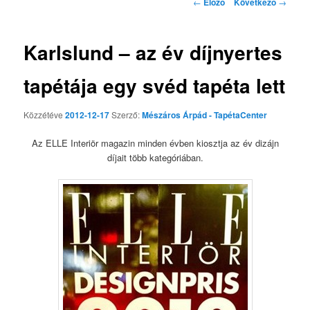
Bejegyzés navigáció
←
Előző
Következő
→
Karlslund – az év díjnyertes
tapétája egy svéd tapéta lett
Közzétéve
2012-12-17
Szerző:
Mészáros Árpád - TapétaCenter
Az ELLE Interiör magazin minden évben kiosztja az év dizájn
díjait több kategóriában.