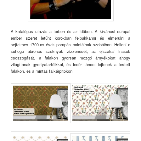
A katalógus utazás a térben és az időben. A kíváncsi európai
ember szeret letűnt korokban felbukkanni és elmerülni a
sejtelmes 1700-as évek pompás palotáinak szobáiban. Hallani a
suhogó abroncs szoknyák zizzenését, az éjszakai inasok
csoszogását, a falakon gyorsan mozgó árnyékokat ahogy
világítanak gyertyatartóikkal, és ledér táncot lejtenek a festett
falakon, és a mintás falkárpitokon.