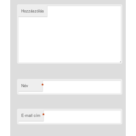
Hozzászólás
*
Név
*
E-mail cím