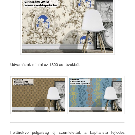
Udvarházak mintái az 1800 as évekből.
Feltörekvő polgárság új szemlélettel, a kapitalista fejlődés