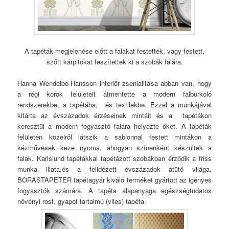
A tapéták megjelenése előtt a falakat festették, vagy festett,
szőtt kárpitokat feszítettek ki a szobák falára.
Hanna Wendelbo-Hansson interiör zsenialitása abban van, hogy
a régi korok felületeit átmentette a modern falburkoló
rendszerekbe, a tapétába, és textilekbe. Ezzel a munkájával
kitárta az évszázadok érzéseinek mintáit és a tapétákon
keresztül a modern fogyasztó falára helyezte őket. A tapéták
felületén közelről látszik a sablonnal festett mintákon a
kézművesek keze nyoma, ahogyan színenként készültek a
falak. Karlslund tapétákkal tapétázott szobákban érződik a friss
munka illata,és a felidézett évszázadok átütő világa.
BORASTAPETER tapétagyár kiváló terméket gyártott az igényes
fogyasztók számára. A tapéta alapanyaga egészségtudatos
növényi rost, gyapot tartalmú (vlies) tapéta.