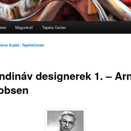
etei
Magunkról
Tapéta Center
lomra
áros Árpád - TapétaCenter
ndináv designerek 1. – Ar
obsen