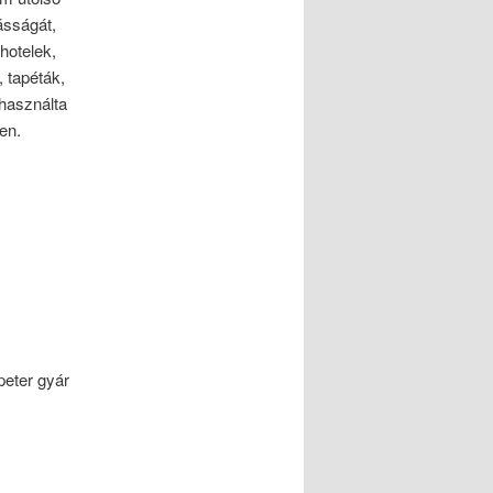
ásságát,
hotelek,
, tapéták,
 használta
en.
eter gyár