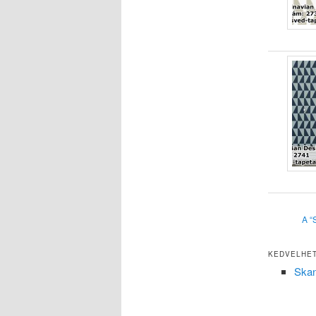
A “
KEDVELHET
Skan