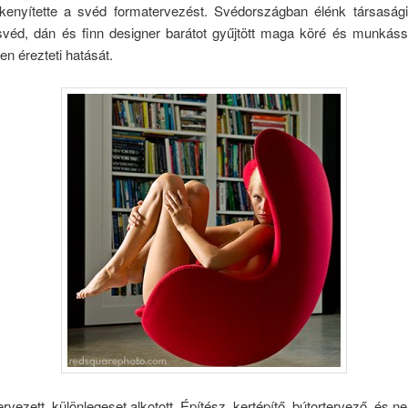
enyítette a svéd formatervezést. Svédországban élénk társasági é
svéd, dán és finn designer barátot gyűjtött maga köré és munkás
en érezteti hatását.
ervezett, különlegeset alkotott. Építész, kertépítő, bútortervező, és n