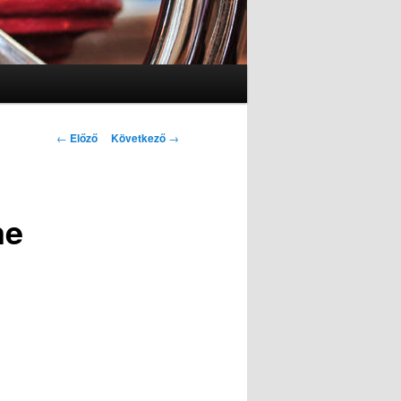
Bejegyzés navigáció
←
Előző
Következő
→
ne