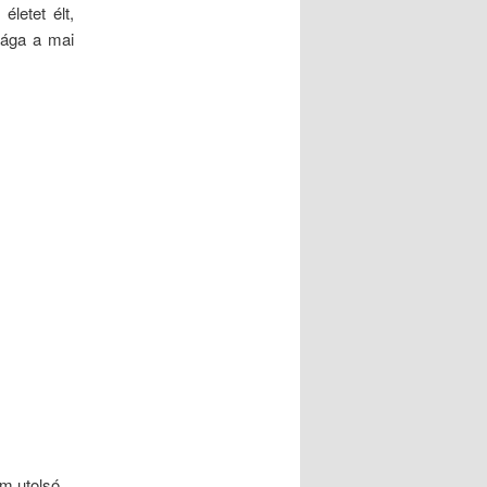
letet élt,
sága a mai
em utolsó