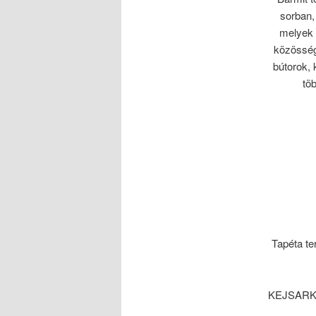
sorban,
melyek 
közösségi
bútorok, 
tö
Tapéta t
KEJSARKR