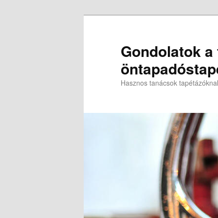
Gondolatok a t
öntapadóstapé
Hasznos tanácsok tapétázókna