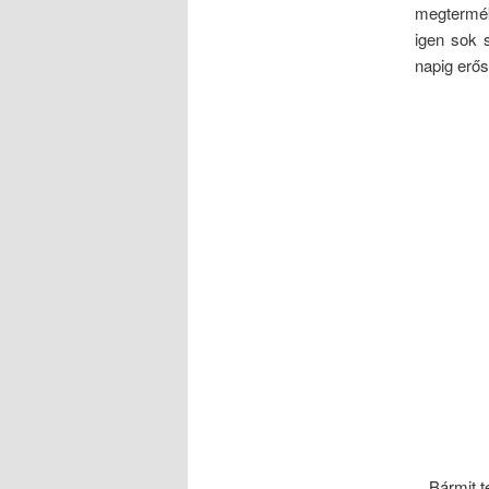
megtermék
igen sok 
napig erős
Bármit t