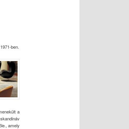
 1971-ben.
menekült a
 skandináv
őle., amely