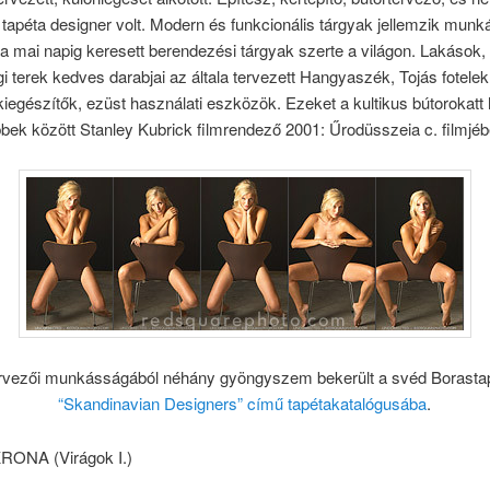
 tapéta designer volt. Modern és funkcionális tárgyak jellemzik munk
a mai napig keresett berendezési tárgyak szerte a világon. Lakások, 
 terek kedves darabjai az általa tervezett Hangyaszék, Tojás fotelek
kiegészítők, ezüst használati eszközök. Ezeket a kultikus bútorokatt
bbek között Stanley Kubrick filmrendező 2001: Űrodüsszeia c. filmjéb
ervezői munkásságából néhány gyöngyszem bekerült a svéd Borastap
“Skandinavian Designers” című tapétakatalógusába
.
ONA (Virágok I.)