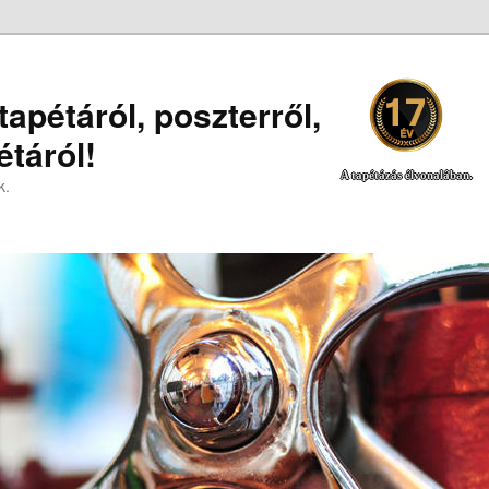
apétáról, poszterről,
táról!
A tapétázás élvonalában.
k.