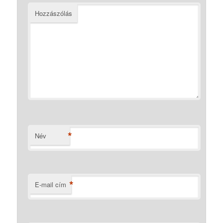
Hozzászólás
*
Név
*
E-mail cím