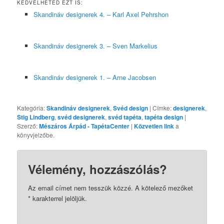
KEDVELHETED EZT IS:
Skandináv designerek 4. – Karl Axel Pehrshon
Skandináv designerek 3. – Sven Markelius
Skandináv designerek 1. – Arne Jacobsen
Kategória:
Skandináv designerek
,
Svéd design
| Címke:
designerek
,
Stig Lindberg
,
svéd designerek
,
svéd tapéta
,
tapéta design
|
Szerző:
Mészáros Árpád - TapétaCenter
|
Közvetlen link
a
könyvjelzőbe.
Vélemény, hozzászólás?
Az email címet nem tesszük közzé.
A kötelező mezőket
*
karakterrel jelöljük.