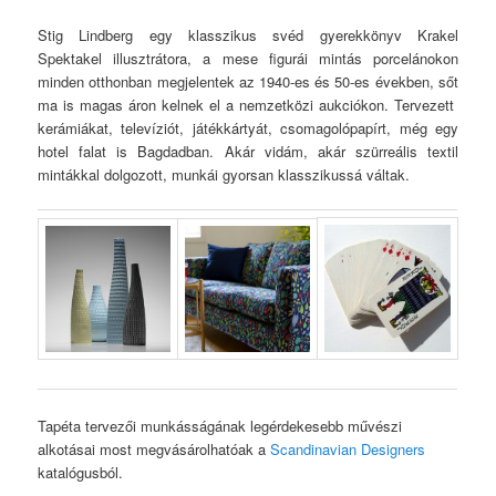
Stig Lindberg egy klasszikus svéd gyerekkönyv Krakel
Spektakel illusztrátora, a mese figurái mintás porcelánokon
minden otthonban megjelentek az 1940-es és 50-es években, sőt
ma is magas áron kelnek el a nemzetközi aukciókon. Tervezett
kerámiákat, televíziót, játékkártyát, csomagolópapírt, még egy
hotel falat is Bagdadban. Akár vidám, akár szürreális textil
mintákkal dolgozott, munkái gyorsan klasszikussá váltak.
Tapéta tervezői munkásságának legérdekesebb művészi
alkotásai most megvásárolhatóak a
Scandinavian Designers
katalógusból.