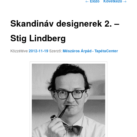
Bejegyzés navigáció
←
Előző
Következő
→
Skandináv designerek 2. –
Stig Lindberg
Közzétéve
2012-11-19
Szerző:
Mészáros Árpád - TapétaCenter