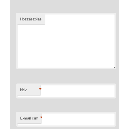
Hozzászólás
*
Név
*
E-mail cím