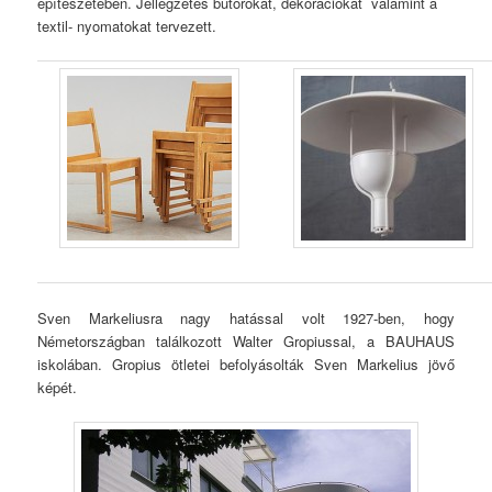
építészetében. Jellegzetes bútorokat, dekorációkat valamint a
textil- nyomatokat tervezett.
Sven Markeliusra nagy hatással volt 1927-ben, hogy
Németországban találkozott Walter Gropiussal, a BAUHAUS
iskolában. Gropius ötletei befolyásolták Sven Markelius jövő
képét.