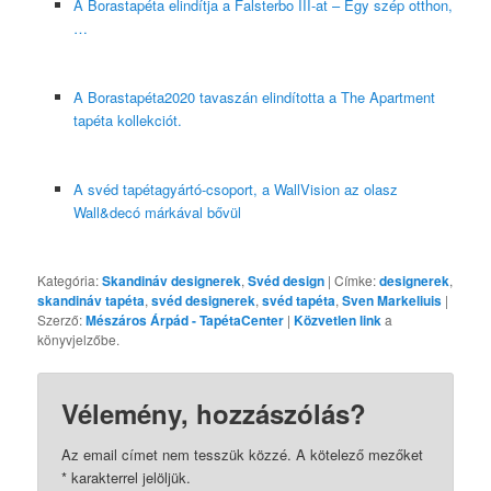
A Borastapéta elindítja a Falsterbo III-at – Egy szép otthon,
…
A Borastapéta2020 tavaszán elindította a The Apartment
tapéta kollekciót.
A svéd tapétagyártó-csoport, a WallVision az olasz
Wall&decó márkával bővül
Kategória:
Skandináv designerek
,
Svéd design
| Címke:
designerek
,
skandináv tapéta
,
svéd designerek
,
svéd tapéta
,
Sven Markeliuis
|
Szerző:
Mészáros Árpád - TapétaCenter
|
Közvetlen link
a
könyvjelzőbe.
Vélemény, hozzászólás?
Az email címet nem tesszük közzé.
A kötelező mezőket
*
karakterrel jelöljük.