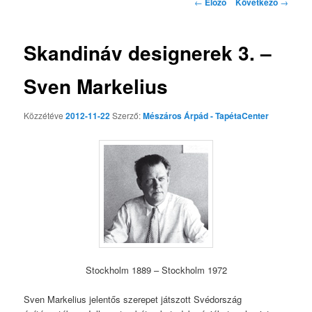
Bejegyzés navigáció
←
Előző
Következő
→
Skandináv designerek 3. –
Sven Markelius
Közzétéve
2012-11-22
Szerző:
Mészáros Árpád - TapétaCenter
Stockholm 1889 – Stockholm 1972
Sven Markelius jelentős szerepet játszott Svédország