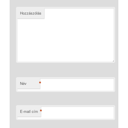
Hozzászólás
*
Név
*
E-mail cím