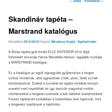
Bejegyzés navigáció
←
Előző
Következő
→
Skandináv tapéta –
Marstrand katalógus
Közzétéve
2013-09-23
Szerző:
Mészáros Árpád - TapétaCenter
A Boras tapéta gyár kiváló ELLE ENTERIÖR 2012 díjjal
kitüntetett tervezője Hanna Wendelbo-Hanson legújabb munkája
a MARSTRAND katalógus.
Ez a katalógus az egyik legnagyobb gyűjteménye a tengeri
csíkos mintáknak, ahol egyesülnek a kék, piros, fehér színek
kombinációival. Ezeket a színeket és tapéta mintákat könnyű
szeretni mert inspirálóak és úgy érezzük magunkat mintha
vitorlásunkkal a tengeren szelnénk a kék habokat szerelmünkkel.
Frissen tapétázott szobákban a fotelünkben ülve hajózunk, mint
a tengerész kapitányok a hajóhídon.