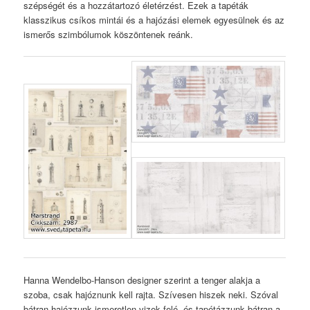
szépségét és a hozzátartozó életérzést. Ezek a tapéták
klasszikus csíkos mintái és a hajózási elemek egyesülnek és az
ismerős szimbólumok köszöntenek reánk.
Hanna Wendelbo-Hanson designer szerint a tenger alakja a
szoba, csak hajóznunk kell rajta. Szívesen hiszek neki. Szóval
bátran hajózzunk ismeretlen vizek felé, és tapétázzunk bátran a