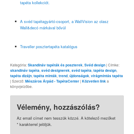
tapéta kollekciót.
A svéd tapétagyártó-csoport, a WallVision az olasz
Wall&decó márkával bővül
Traveller posztertapéta katalógus
Kategória:
Skandináv tapéták és poszterek
,
Svéd design
| Címke:
skandináv tapéta
,
svéd designerek
,
svéd tapéta
,
tapéta design
,
tapéta dizájn
,
tapéta minták
,
trend
,
újdonságok
,
virágmintás tapéta
| Szerző:
Mészáros Árpád - TapétaCenter
|
Közvetlen link
a
könyvjelzőbe.
Vélemény, hozzászólás?
Az email címet nem tesszük közzé.
A kötelező mezőket
*
karakterrel jelöljük.