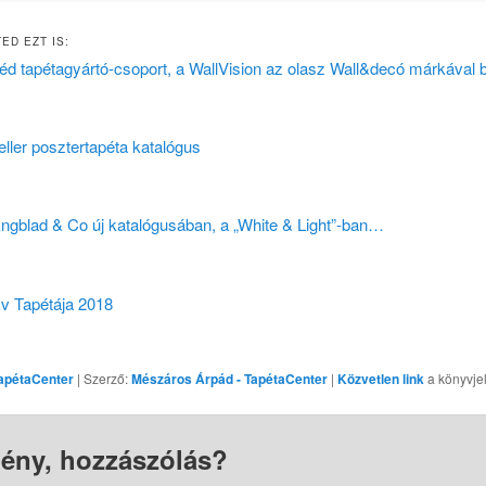
ED EZT IS:
éd tapétagyártó-csoport, a WallVision az olasz Wall&decó márkával 
eller posztertapéta katalógus
ngblad & Co új katalógusában, a „White & Light”-ban…
v Tapétája 2018
apétaCenter
| Szerző:
Mészáros Árpád - TapétaCenter
|
Közvetlen link
a könyvje
ény, hozzászólás?