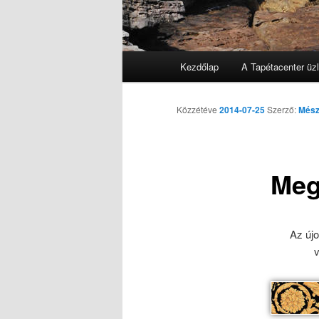
Főmenü
Kezdőlap
A Tapétacenter üzl
Tovább az elsődleges tarta
Közzétéve
2014-07-25
Szerző:
Mész
Meg
Az új
v