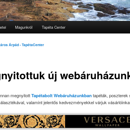
etei
Magunkról
Tapéta Center
lomra
áros Árpád - TapétaCenter
nyitottuk új webáruházun
onnan megnyitott
Tapétabolt Webáruházunkban
tapéták, poszterek 
álasztékával, valamint jelentős kedvezményekkel várjuk vásárlóinka