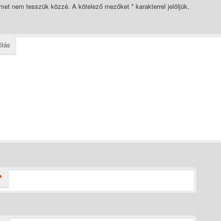
ímet nem tesszük közzé.
A kötelező mezőket
*
karakterrel jelöljük.
ólás
*