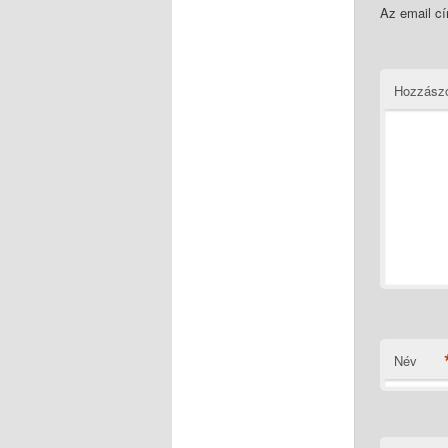
Az email c
Hozzász
Név