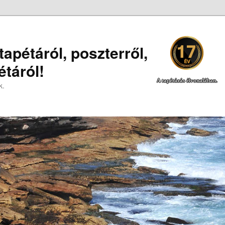
apétáról, poszterről,
táról!
A tapétázás élvonalában.
k.