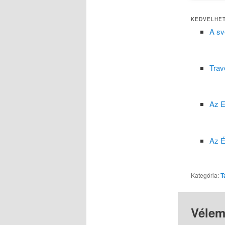
KEDVELHET
A sv
Trav
Az E
Az É
Kategória:
T
Vélem