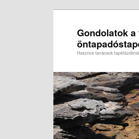
Gondolatok a t
öntapadóstapé
Hasznos tanácsok tapétázókna