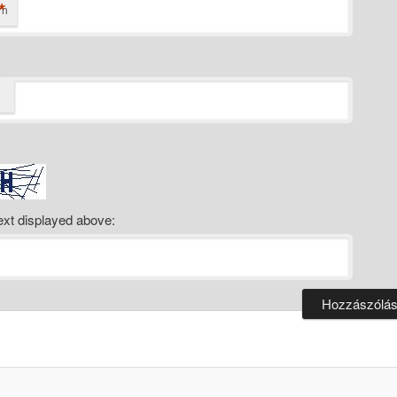
*
ím
ext displayed above: