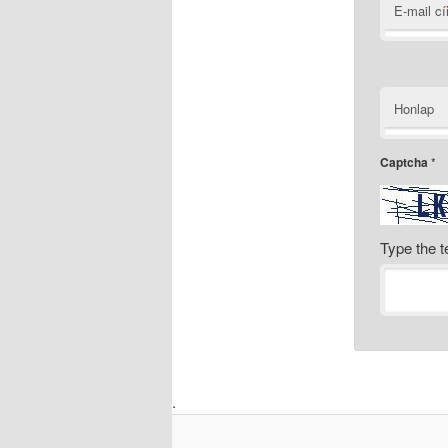
E-mail c
Honlap
Captcha
*
Type the t
.