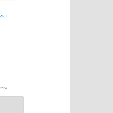
bővül
lzőbe.