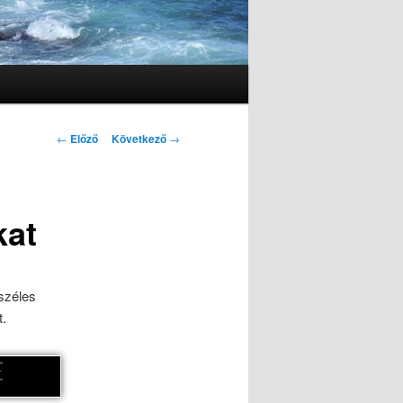
Bejegyzés navigáció
←
Előző
Következő
→
kat
széles
t.