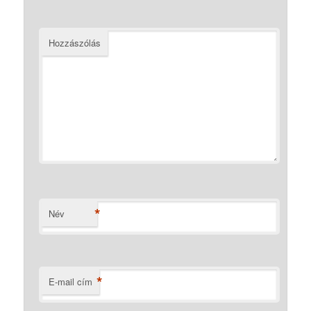
Hozzászólás
*
Név
*
E-mail cím