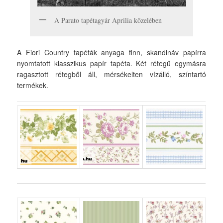
A Parato tapétagyár Aprilia közelében
A Fiori Country tapéták anyaga finn, skandináv papírra
nyomtatott klasszikus papír tapéta. Két rétegű egymásra
ragasztott rétegből áll, mérsékelten vízálló, színtartó
termékek.