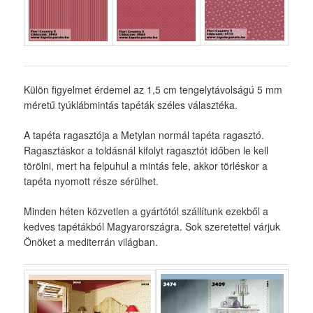
Külön figyelmet érdemel az 1,5 cm tengelytávolságú 5 mm
méretű tyúklábmintás tapéták széles választéka.
A tapéta ragasztója a Metylan normál tapéta ragasztó.
Ragasztáskor a toldásnál kifolyt ragasztót időben le kell
törölni, mert ha felpuhul a mintás fele, akkor törléskor a
tapéta nyomott része sérülhet.
Minden héten közvetlen a gyártótól szállítunk ezekből a
kedves tapétákból Magyarországra. Sok szeretettel várjuk
Önöket a mediterrán világban.