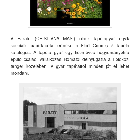
A Parato (CRISTIANA MASI) olasz tapétagyár egyik
speciális papírtapéta terméke a Fiori Country 5 tapéta
katalógus. A tapéta gyár egy kézműves hagyományokra
épülő családi vállalkozás Rómától délnyugatra a Földközi
tenger közelében. A gyár tapétáiról minden jót el lehet
mondani.