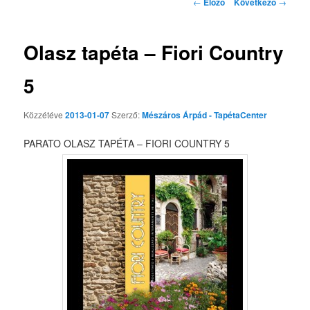
Bejegyzés navigáció
←
Előző
Következő
→
Olasz tapéta – Fiori Country
5
Közzétéve
2013-01-07
Szerző:
Mészáros Árpád - TapétaCenter
PARATO OLASZ TAPÉTA – FIORI COUNTRY 5