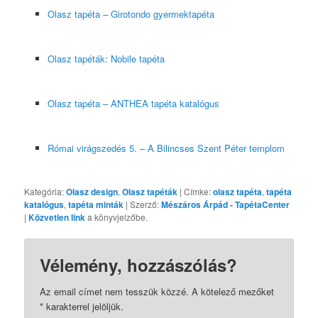
Olasz tapéta – Girotondo gyermektapéta
Olasz tapéták: Nobile tapéta
Olasz tapéta – ANTHEA tapéta katalógus
Római virágszedés 5. – A Bilincses Szent Péter templom
Kategória:
Olasz design
,
Olasz tapéták
| Címke:
olasz tapéta
,
tapéta
katalógus
,
tapéta minták
| Szerző:
Mészáros Árpád - TapétaCenter
|
Közvetlen link
a könyvjelzőbe.
Vélemény, hozzászólás?
Az email címet nem tesszük közzé.
A kötelező mezőket
*
karakterrel jelöljük.